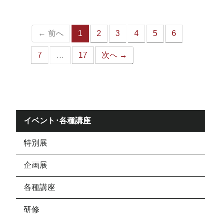
ジ）
← 前へ
1
2
3
4
5
6
（こ
の
7
…
17
次へ →
ペ
ー
ジ）
イベント･各種講座
特別展
企画展
各種講座
研修