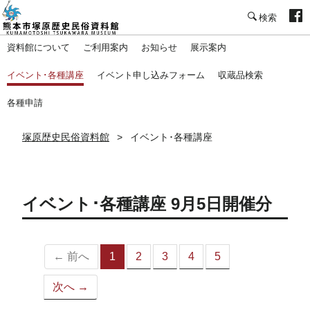
塚原歴史民俗資料館
資料館について
ご利用案内
お知らせ
展示案内
イベント･各種講座
イベント申し込みフォーム
収蔵品検索
各種申請
塚原歴史民俗資料館
イベント･各種講座
イベント･各種講座 9月5日開催分
← 前へ
1
2
3
4
5
（こ
の
次へ →
ペ
ー