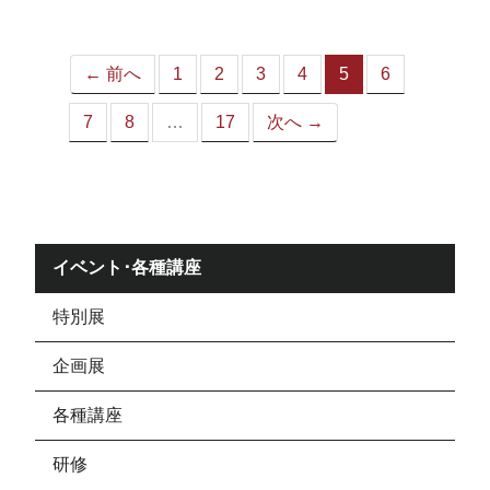
ジ）
← 前へ
1
2
3
4
5
6
（こ
の
7
8
…
17
次へ →
ペ
ー
ジ）
イベント･各種講座
特別展
企画展
各種講座
研修