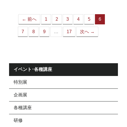
ジ）
← 前へ
1
2
3
4
5
6
（こ
の
7
8
9
…
17
次へ →
ペ
ー
ジ）
イベント･各種講座
特別展
企画展
各種講座
研修