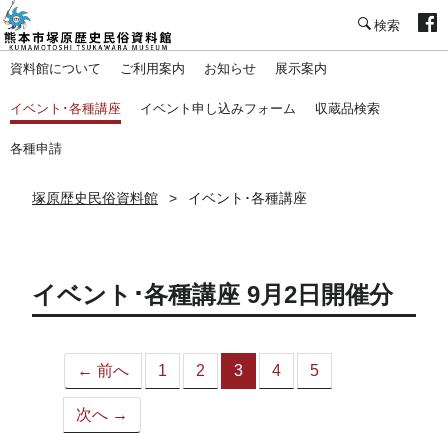
塚原歴史民俗資料館
資料館について
ご利用案内
お知らせ
展示案内
イベント･各種講座
イベント申し込みフォーム
収蔵品検索
各種申請
塚原歴史民俗資料館
イベント･各種講座
イベント･各種講座 9月2日開催分
← 前へ
1
2
3
4
5
（こ
の
次へ →
ペ
ー