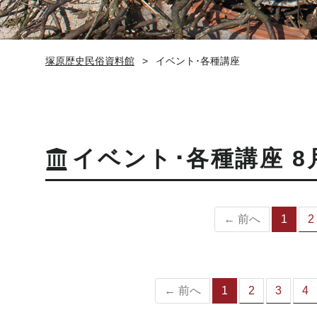
塚原歴史民俗資料館
イベント･各種講座
イベント･各種講座 8
← 前へ
1
2
（
の
ペ
ー
ジ
← 前へ
1
2
3
4
（こ
の