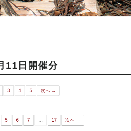
月11日開催分
3
4
5
次へ →
こ
）
5
6
7
…
17
次へ →