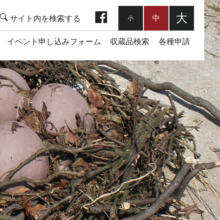
facebook
大
中
小
イベント申し込みフォーム
収蔵品検索
各種申請