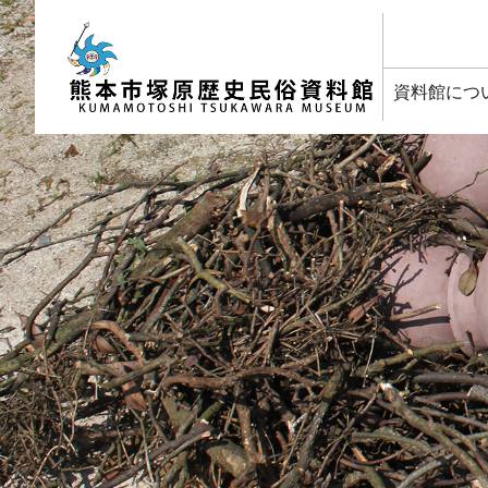
塚原歴史民俗資料館
資料館につ