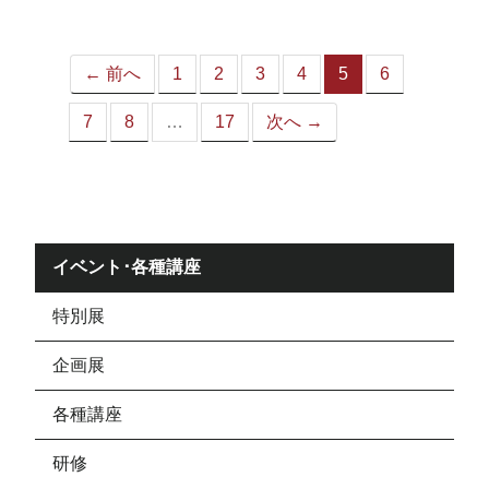
ジ）
← 前へ
1
2
3
4
5
6
（こ
の
7
8
…
17
次へ →
ペ
ー
ジ）
イベント･各種講座
特別展
企画展
各種講座
研修