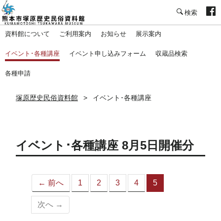
塚原歴史民俗資料館
資料館について
ご利用案内
お知らせ
展示案内
イベント･各種講座
イベント申し込みフォーム
収蔵品検索
各種申請
塚原歴史民俗資料館
イベント･各種講座
イベント･各種講座 8月5日開催分
← 前へ
1
2
3
4
5
（こ
の
次へ →
ペ
ー