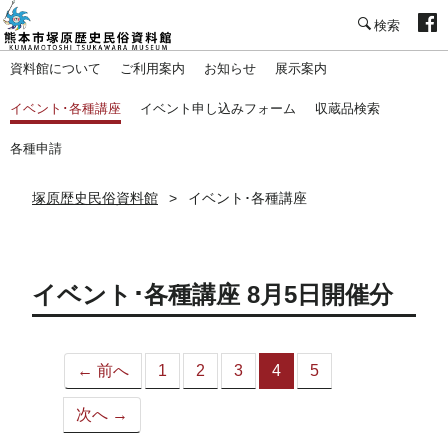
塚原歴史民俗資料館
資料館について
ご利用案内
お知らせ
展示案内
イベント･各種講座
イベント申し込みフォーム
収蔵品検索
各種申請
塚原歴史民俗資料館
イベント･各種講座
イベント･各種講座 8月5日開催分
← 前へ
1
2
3
4
5
（こ
の
次へ →
ペ
ー