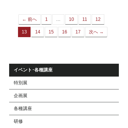
ジ）
← 前へ
1
…
10
11
12
13
14
15
16
17
次へ →
（こ
の
ペ
ー
ジ）
イベント･各種講座
特別展
企画展
各種講座
研修