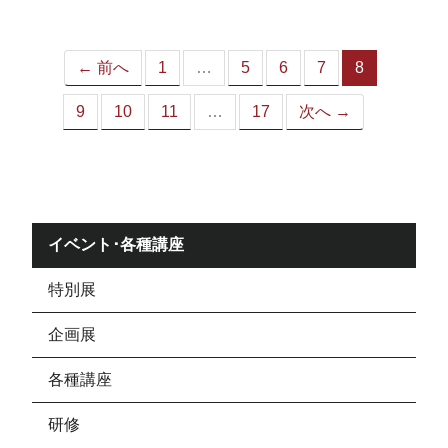
ジ）
← 前へ
1
…
5
6
7
8
（こ
の
9
10
11
…
17
次へ →
ペ
ー
ジ）
イベント･各種講座
特別展
企画展
各種講座
研修