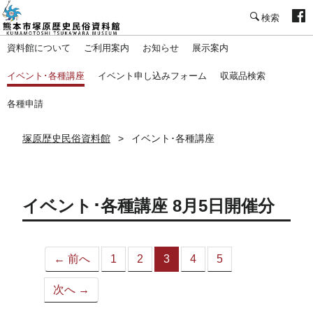
塚原歴史民俗資料館
資料館について
ご利用案内
お知らせ
展示案内
イベント･各種講座
イベント申し込みフォーム
収蔵品検索
各種申請
塚原歴史民俗資料館
イベント･各種講座
イベント･各種講座 8月5日開催分
← 前へ
1
2
3
4
5
（こ
の
次へ →
ペ
ー