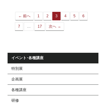
ジ）
← 前へ
1
2
3
4
5
6
（こ
の
7
…
17
次へ →
ペ
ー
ジ）
イベント･各種講座
特別展
企画展
各種講座
研修