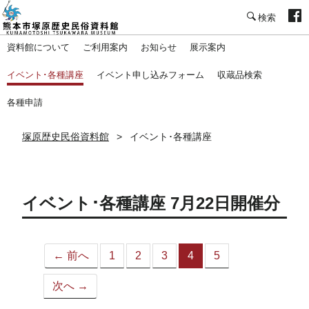
塚原歴史民俗資料館
資料館について
ご利用案内
お知らせ
展示案内
イベント･各種講座
イベント申し込みフォーム
収蔵品検索
各種申請
塚原歴史民俗資料館
イベント･各種講座
イベント･各種講座 7月22日開催分
← 前へ
1
2
3
4
5
（こ
の
次へ →
ペ
ー