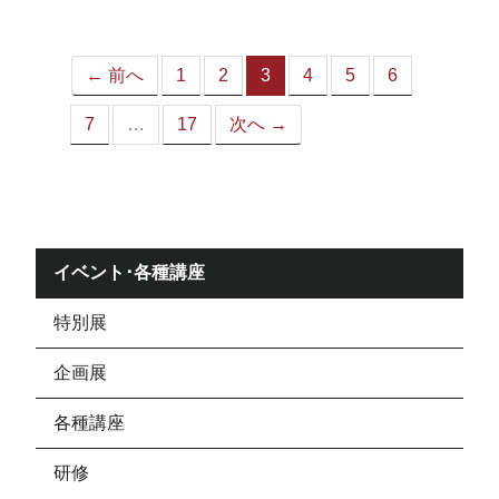
ジ）
← 前へ
1
2
3
4
5
6
（こ
の
7
…
17
次へ →
ペ
ー
ジ）
イベント･各種講座
特別展
企画展
各種講座
研修