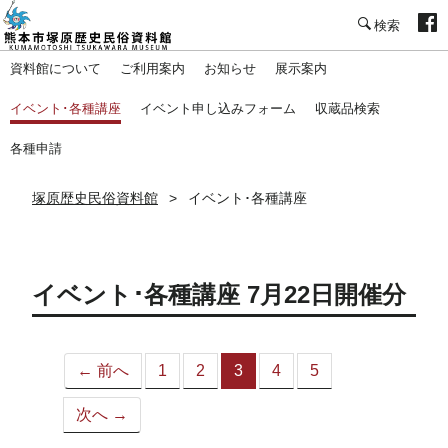
塚原歴史民俗資料館
資料館について
ご利用案内
お知らせ
展示案内
イベント･各種講座
イベント申し込みフォーム
収蔵品検索
各種申請
塚原歴史民俗資料館
イベント･各種講座
イベント･各種講座 7月22日開催分
← 前へ
1
2
3
4
5
（こ
の
次へ →
ペ
ー