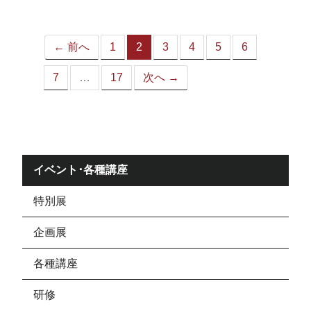
ジ）
← 前へ
1
2
3
4
5
6
（こ
の
7
…
17
次へ →
ペ
ー
ジ）
イベント･各種講座
特別展
企画展
各種講座
研修