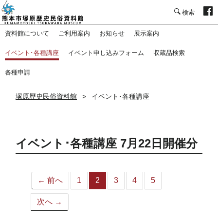
塚原歴史民俗資料館
資料館について
ご利用案内
お知らせ
展示案内
イベント･各種講座
イベント申し込みフォーム
収蔵品検索
各種申請
塚原歴史民俗資料館
イベント･各種講座
イベント･各種講座 7月22日開催分
← 前へ
1
2
3
4
5
（こ
の
次へ →
ペ
ー