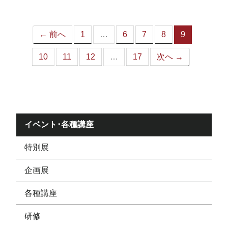
ジ）
← 前へ
1
…
6
7
8
9
（こ
の
10
11
12
…
17
次へ →
ペ
ー
ジ）
イベント･各種講座
特別展
企画展
各種講座
研修