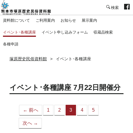
塚原歴史民俗資料館
資料館について
ご利用案内
お知らせ
展示案内
イベント･各種講座
イベント申し込みフォーム
収蔵品検索
各種申請
塚原歴史民俗資料館
イベント･各種講座
イベント･各種講座 7月22日開催分
← 前へ
1
2
3
4
5
（こ
の
次へ →
ペ
ー