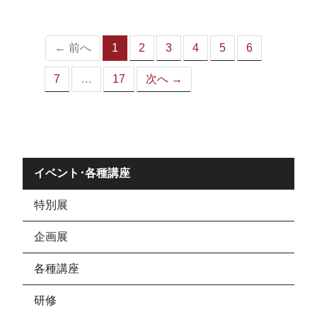
ジ）
← 前へ
1
2
3
4
5
6
（こ
の
7
…
17
次へ →
ペ
ー
ジ）
イベント･各種講座
特別展
企画展
各種講座
研修