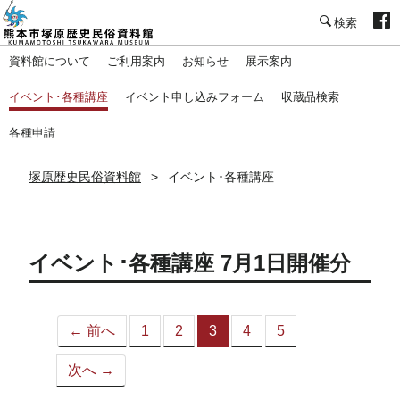
塚原歴史民俗資料館
資料館について
ご利用案内
お知らせ
展示案内
イベント･各種講座
イベント申し込みフォーム
収蔵品検索
各種申請
塚原歴史民俗資料館
イベント･各種講座
イベント･各種講座 7月1日開催分
← 前へ
1
2
3
4
5
（こ
の
次へ →
ペ
ー