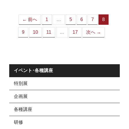
ジ）
← 前へ
1
…
5
6
7
8
（こ
の
9
10
11
…
17
次へ →
ペ
ー
ジ）
イベント･各種講座
特別展
企画展
各種講座
研修