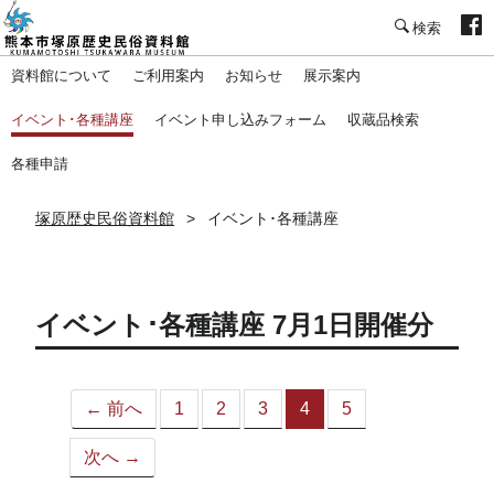
塚原歴史民俗資料館
資料館について
ご利用案内
お知らせ
展示案内
イベント･各種講座
イベント申し込みフォーム
収蔵品検索
各種申請
塚原歴史民俗資料館
イベント･各種講座
イベント･各種講座 7月1日開催分
← 前へ
1
2
3
4
5
（こ
の
次へ →
ペ
ー