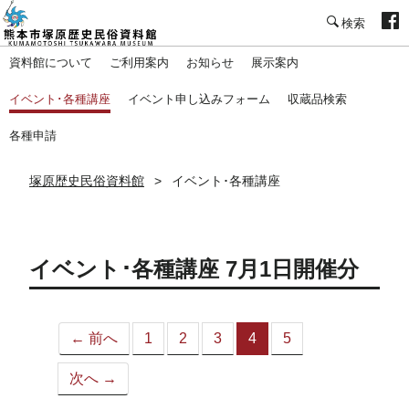
塚原歴史民俗資料館
資料館について
ご利用案内
お知らせ
展示案内
イベント･各種講座
イベント申し込みフォーム
収蔵品検索
各種申請
塚原歴史民俗資料館
イベント･各種講座
イベント･各種講座 7月1日開催分
← 前へ
1
2
3
4
5
（こ
の
次へ →
ペ
ー