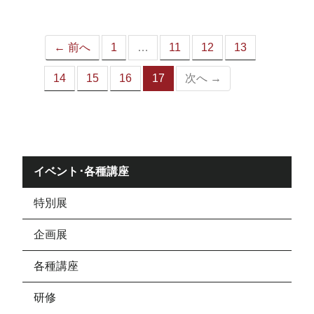
ジ）
← 前へ
1
…
11
12
13
14
15
16
17
次へ →
（こ
の
ペ
ー
ジ）
イベント･各種講座
特別展
企画展
各種講座
研修