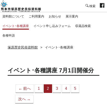
塚原歴史民俗資料館
資料館について
ご利用案内
お知らせ
展示案内
イベント･各種講座
イベント申し込みフォーム
収蔵品検索
各種申請
塚原歴史民俗資料館
イベント･各種講座
イベント･各種講座 7月1日開催分
← 前へ
1
2
3
4
5
（こ
の
次へ →
ペ
ー