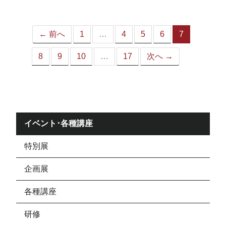
ジ）
← 前へ
1
…
4
5
6
7
（こ
の
8
9
10
…
17
次へ →
ペ
ー
ジ）
イベント･各種講座
特別展
企画展
各種講座
研修