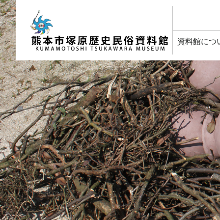
塚原歴史民俗資料館
資料館につ