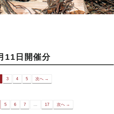
月11日開催分
3
4
5
次へ →
（こ
の
ペ
ー
ジ）
5
6
7
…
17
次へ →
（こ
の