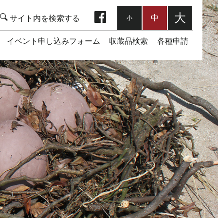
facebook
大
中
小
イベント申し込みフォーム
収蔵品検索
各種申請