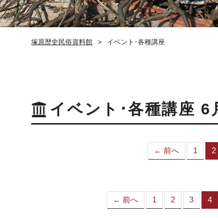
塚原歴史民俗資料館
イベント･各種講座
イベント･各種講座 6
← 前へ
1
2
← 前へ
1
2
3
4