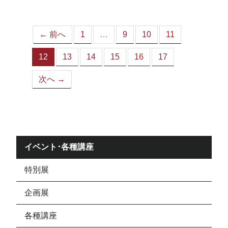
ジ）
← 前へ
1
…
9
10
11
12
13
14
15
16
17
（こ
の
次へ →
ペ
ー
ジ）
イベント･各種講座
特別展
企画展
各種講座