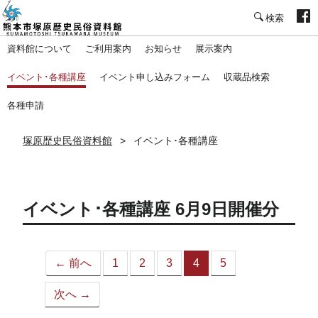
塚原歴史民俗資料館
資料館について
ご利用案内
お知らせ
展示案内
イベント･各種講座
イベント申し込みフォーム
収蔵品検索
各種申請
塚原歴史民俗資料館
イベント･各種講座
イベント･各種講座 6月9日開催分
← 前へ
1
2
3
4
5
（こ
の
次へ →
ペ
ー