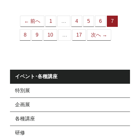
ジ）
← 前へ
1
…
4
5
6
7
（こ
の
8
9
10
…
17
次へ →
ペ
ー
ジ）
イベント･各種講座
特別展
企画展
各種講座
研修