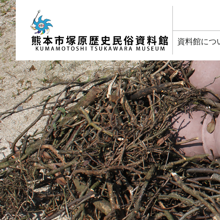
塚原歴史民俗資料館
資料館につ