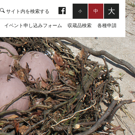
facebook
大
中
小
イベント申し込みフォーム
収蔵品検索
各種申請