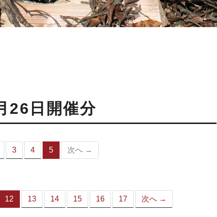
月26日開催分
3
4
5
次へ →
（こ
の
ペ
ー
ジ）
12
13
14
15
16
17
次へ →
（こ
の