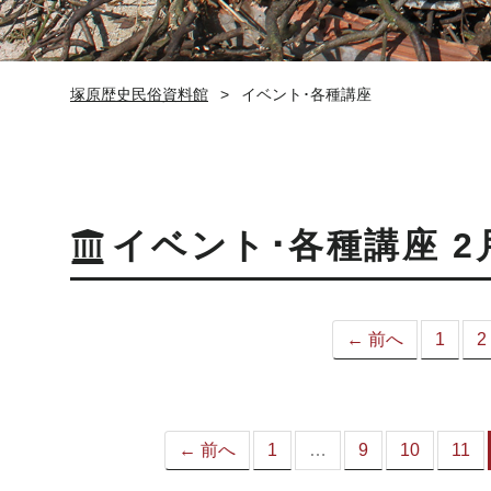
塚原歴史民俗資料館
イベント･各種講座
イベント･各種講座 2
← 前へ
1
2
← 前へ
1
…
9
10
11