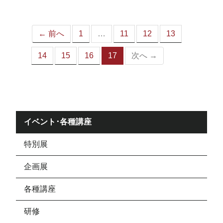
ジ）
← 前へ
1
…
11
12
13
14
15
16
17
次へ →
（こ
の
ペ
ー
ジ）
イベント･各種講座
特別展
企画展
各種講座
研修