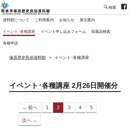
塚原歴史民俗資料館
資料館について
ご利用案内
お知らせ
展示案内
イベント･各種講座
イベント申し込みフォーム
収蔵品検索
各種申請
塚原歴史民俗資料館
イベント･各種講座
イベント･各種講座 2月26日開催分
← 前へ
1
2
3
4
5
（こ
の
次へ →
ペ
ー