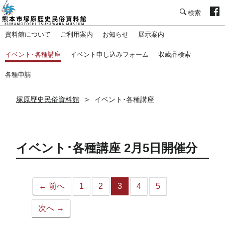
塚原歴史民俗資料館
資料館について
ご利用案内
お知らせ
展示案内
イベント･各種講座
イベント申し込みフォーム
収蔵品検索
各種申請
塚原歴史民俗資料館
イベント･各種講座
イベント･各種講座 2月5日開催分
← 前へ
1
2
3
4
5
（こ
の
次へ →
ペ
ー