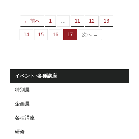
ジ）
← 前へ
1
…
11
12
13
14
15
16
17
次へ →
（こ
の
ペ
ー
ジ）
イベント･各種講座
特別展
企画展
各種講座
研修