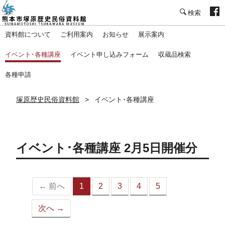
塚原歴史民俗資料館
資料館について
ご利用案内
お知らせ
展示案内
イベント･各種講座
イベント申し込みフォーム
収蔵品検索
各種申請
塚原歴史民俗資料館
イベント･各種講座
イベント･各種講座 2月5日開催分
← 前へ
1
2
3
4
5
（こ
の
次へ →
ペ
ー