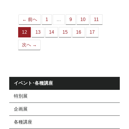
ジ）
← 前へ
1
…
9
10
11
12
13
14
15
16
17
（こ
の
次へ →
ペ
ー
ジ）
イベント･各種講座
特別展
企画展
各種講座