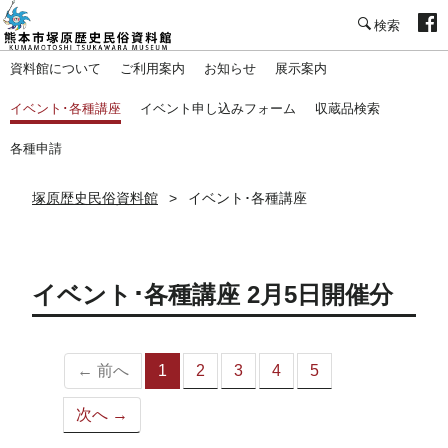
塚原歴史民俗資料館
資料館について
ご利用案内
お知らせ
展示案内
イベント･各種講座
イベント申し込みフォーム
収蔵品検索
各種申請
塚原歴史民俗資料館
イベント･各種講座
イベント･各種講座 2月5日開催分
← 前へ
1
2
3
4
5
（こ
の
次へ →
ペ
ー