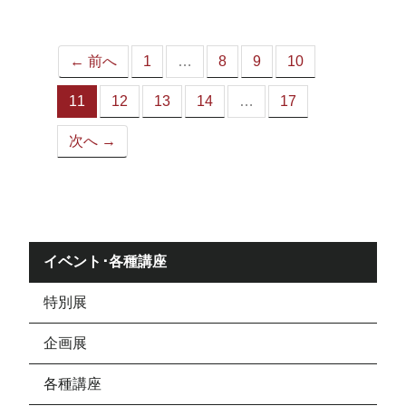
ジ）
← 前へ
1
…
8
9
10
11
12
13
14
…
17
（こ
の
次へ →
ペ
ー
ジ）
イベント･各種講座
特別展
企画展
各種講座