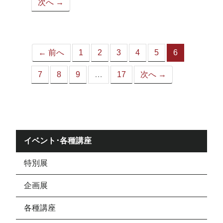
次へ →
ペ
ー
ジ）
← 前へ
1
2
3
4
5
6
（こ
の
7
8
9
…
17
次へ →
ペ
ー
ジ）
イベント･各種講座
特別展
企画展
各種講座