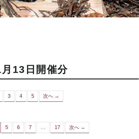
1月13日開催分
3
4
5
次へ →
こ
）
5
6
7
…
17
次へ →
（こ
の