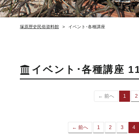
塚原歴史民俗資料館
イベント･各種講座
イベント･各種講座 1
← 前へ
1
2
（
の
ペ
ー
ジ
← 前へ
1
2
3
4