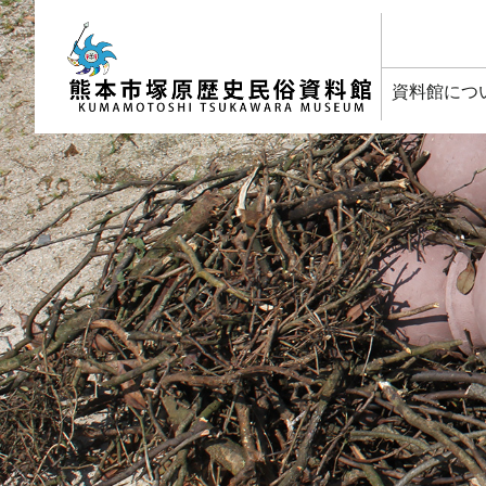
塚原歴史民俗資料館
資料館につ