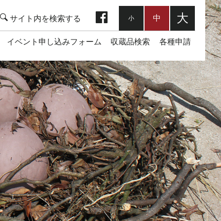
facebook
大
中
小
イベント申し込みフォーム
収蔵品検索
各種申請