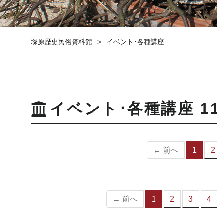
塚原歴史民俗資料館
イベント･各種講座
イベント･各種講座 1
← 前へ
1
2
（
の
ペ
ー
ジ
← 前へ
1
2
3
4
（こ
の