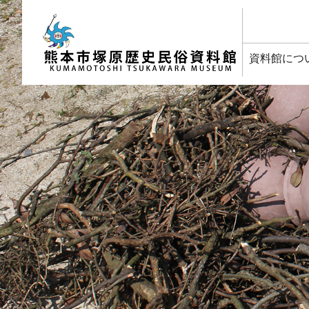
塚原歴史民俗資料館
資料館につ