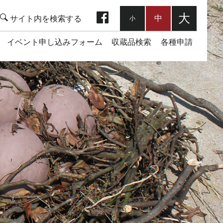
facebook
大
中
小
イベント申し込みフォーム
収蔵品検索
各種申請