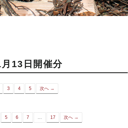
1月13日開催分
3
4
5
次へ →
こ
）
5
6
7
…
17
次へ →