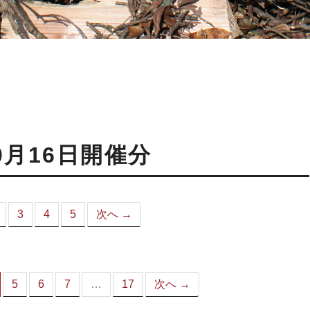
0月16日開催分
3
4
5
次へ →
こ
）
5
6
7
…
17
次へ →
（こ
の