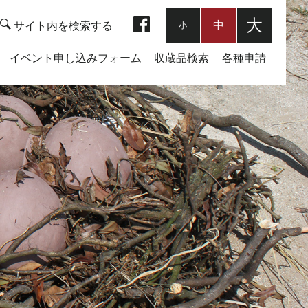
facebook
大
中
小
イベント申し込みフォーム
収蔵品検索
各種申請