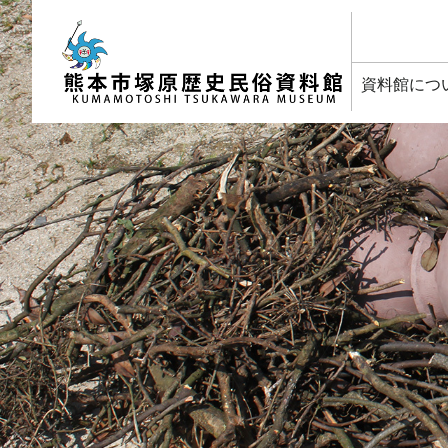
塚原歴史民俗資料館
資料館につ