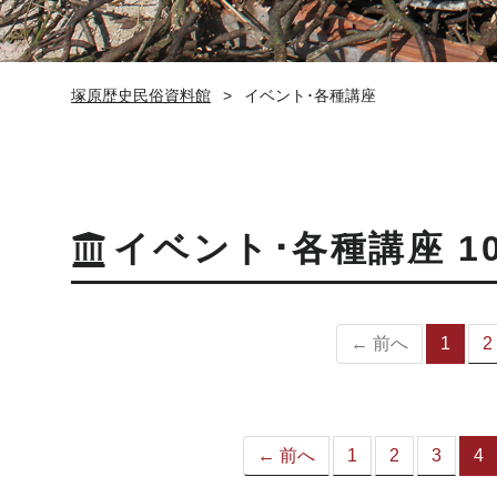
塚原歴史民俗資料館
イベント･各種講座
イベント･各種講座 1
← 前へ
1
2
（
の
ペ
ー
ジ
← 前へ
1
2
3
4