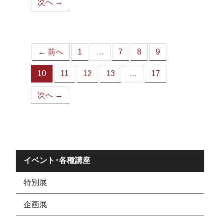
次へ →
ペ
ー
ジ）
← 前へ
1
…
7
8
9
10
11
12
13
…
17
（こ
の
次へ →
ペ
ー
ジ）
イベント･各種講座
特別展
企画展