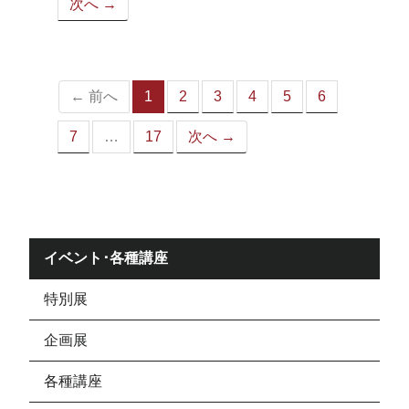
次へ →
ペ
ー
ジ）
← 前へ
1
2
3
4
5
6
（こ
の
7
…
17
次へ →
ペ
ー
ジ）
イベント･各種講座
特別展
企画展
各種講座