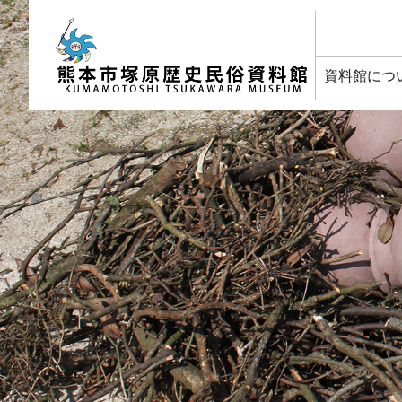
塚原歴史民俗資料館
資料館につ