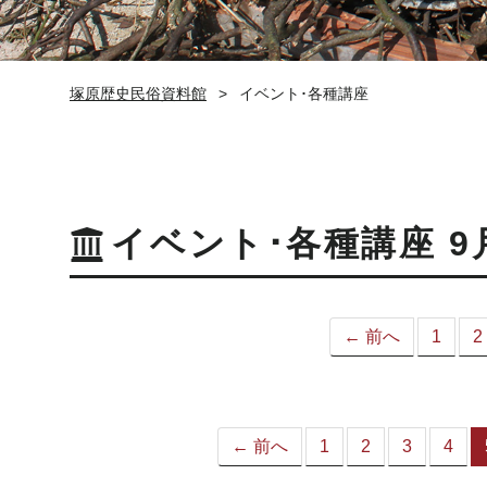
塚原歴史民俗資料館
イベント･各種講座
イベント･各種講座 9
← 前へ
1
2
← 前へ
1
2
3
4