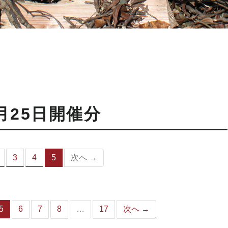
月25日開催分
3
4
5
次へ →
（こ
の
ペ
ー
ジ）
5
6
7
8
…
17
次へ →
（こ
の