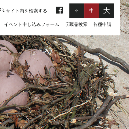
facebook
大
中
小
イベント申し込みフォーム
収蔵品検索
各種申請