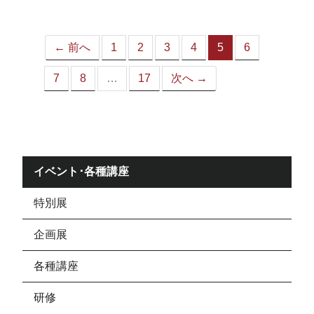
ジ）
← 前へ
1
2
3
4
5
6
（こ
の
7
8
…
17
次へ →
ペ
ー
ジ）
イベント･各種講座
特別展
企画展
各種講座
研修