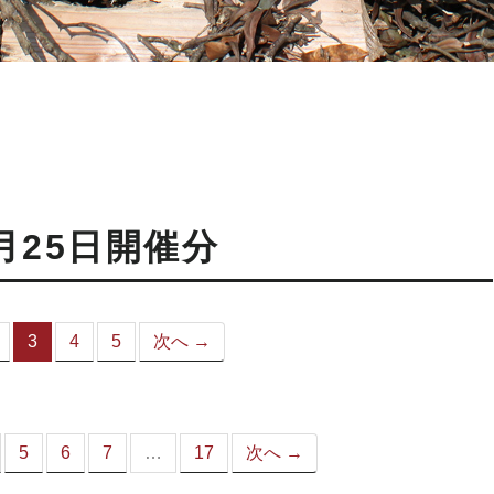
月25日開催分
3
4
5
次へ →
（こ
の
ペ
ー
ジ）
5
6
7
…
17
次へ →