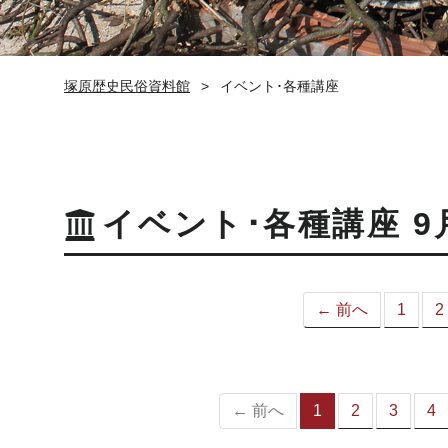
塚原歴史民俗資料館
イベント･各種講座
イベント･各種講座 9
← 前へ
1
2
← 前へ
1
2
3
4
（こ
の