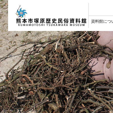
塚原歴史民俗資料館
資料館につ