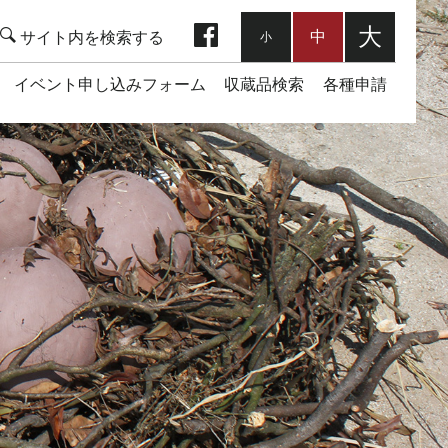
facebook
大
中
小
イベント申し込みフォーム
収蔵品検索
各種申請