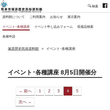
塚原歴史民俗資料館
資料館について
ご利用案内
お知らせ
展示案内
イベント･各種講座
イベント申し込みフォーム
収蔵品検索
各種申請
塚原歴史民俗資料館
イベント･各種講座
イベント･各種講座 8月5日開催分
← 前へ
1
2
3
4
5
（こ
の
次へ →
ペ
ー