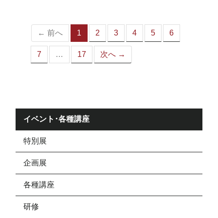
ジ）
← 前へ
1
2
3
4
5
6
（こ
の
7
…
17
次へ →
ペ
ー
ジ）
イベント･各種講座
特別展
企画展
各種講座
研修