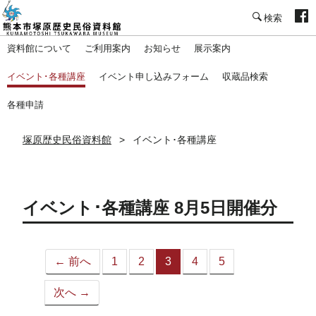
塚原歴史民俗資料館
資料館について
ご利用案内
お知らせ
展示案内
イベント･各種講座
イベント申し込みフォーム
収蔵品検索
各種申請
塚原歴史民俗資料館
イベント･各種講座
イベント･各種講座 8月5日開催分
← 前へ
1
2
3
4
5
（こ
の
次へ →
ペ
ー