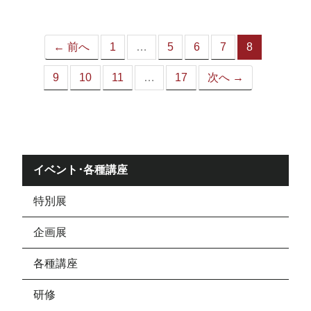
ジ）
← 前へ
1
…
5
6
7
8
（こ
の
9
10
11
…
17
次へ →
ペ
ー
ジ）
イベント･各種講座
特別展
企画展
各種講座
研修