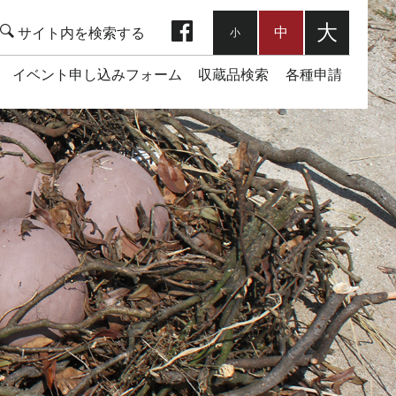
facebook
大
中
小
イベント申し込みフォーム
収蔵品検索
各種申請