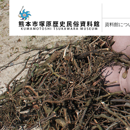
塚原歴史民俗資料館
資料館につ