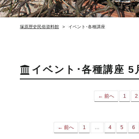
塚原歴史民俗資料館
イベント･各種講座
イベント･各種講座 5
← 前へ
1
2
← 前へ
1
…
4
5
6