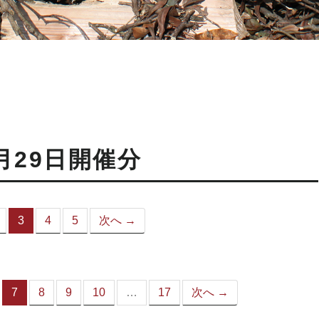
月29日開催分
3
4
5
次へ →
（こ
の
ペ
ー
ジ）
7
8
9
10
…
17
次へ →
（こ
の