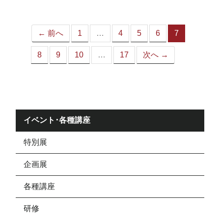
ジ）
← 前へ
1
…
4
5
6
7
（こ
の
8
9
10
…
17
次へ →
ペ
ー
ジ）
イベント･各種講座
特別展
企画展
各種講座
研修