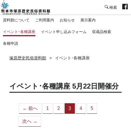
塚原歴史民俗資料館
資料館について
ご利用案内
お知らせ
展示案内
イベント･各種講座
イベント申し込みフォーム
収蔵品検索
各種申請
塚原歴史民俗資料館
イベント･各種講座
イベント･各種講座 5月22日開催分
← 前へ
1
2
3
4
5
（こ
の
次へ →
ペ
ー