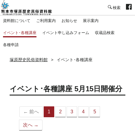
塚原歴史民俗資料館
資料館について
ご利用案内
お知らせ
展示案内
イベント･各種講座
イベント申し込みフォーム
収蔵品検索
各種申請
塚原歴史民俗資料館
イベント･各種講座
イベント･各種講座 5月15日開催分
← 前へ
1
2
3
4
5
（こ
の
次へ →
ペ
ー