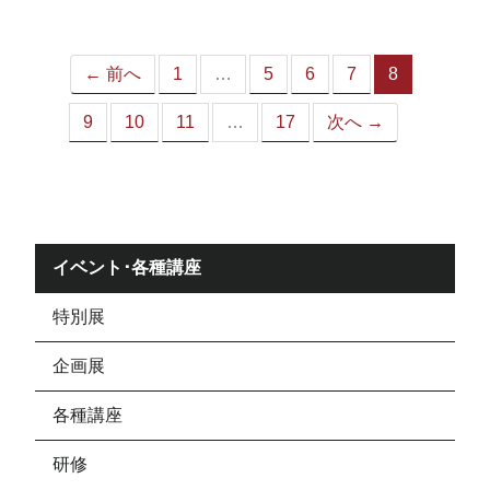
ジ）
← 前へ
1
…
5
6
7
8
（こ
の
9
10
11
…
17
次へ →
ペ
ー
ジ）
イベント･各種講座
特別展
企画展
各種講座
研修