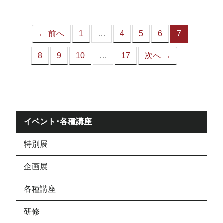
ジ）
← 前へ
1
…
4
5
6
7
（こ
の
8
9
10
…
17
次へ →
ペ
ー
ジ）
イベント･各種講座
特別展
企画展
各種講座
研修