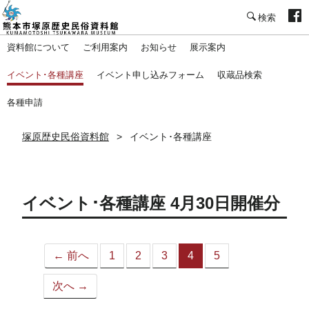
塚原歴史民俗資料館
資料館について
ご利用案内
お知らせ
展示案内
イベント･各種講座
イベント申し込みフォーム
収蔵品検索
各種申請
塚原歴史民俗資料館
イベント･各種講座
イベント･各種講座 4月30日開催分
← 前へ
1
2
3
4
5
（こ
の
次へ →
ペ
ー