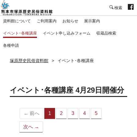
塚原歴史民俗資料館
資料館について
ご利用案内
お知らせ
展示案内
イベント･各種講座
イベント申し込みフォーム
収蔵品検索
各種申請
塚原歴史民俗資料館
イベント･各種講座
イベント･各種講座 4月29日開催分
← 前へ
1
2
3
4
5
（こ
の
次へ →
ペ
ー