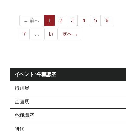
ジ）
← 前へ
1
2
3
4
5
6
（こ
の
7
…
17
次へ →
ペ
ー
ジ）
イベント･各種講座
特別展
企画展
各種講座
研修