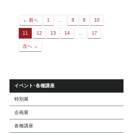
ジ）
← 前へ
1
…
8
9
10
11
12
13
14
…
17
（こ
の
次へ →
ペ
ー
ジ）
イベント･各種講座
特別展
企画展
各種講座