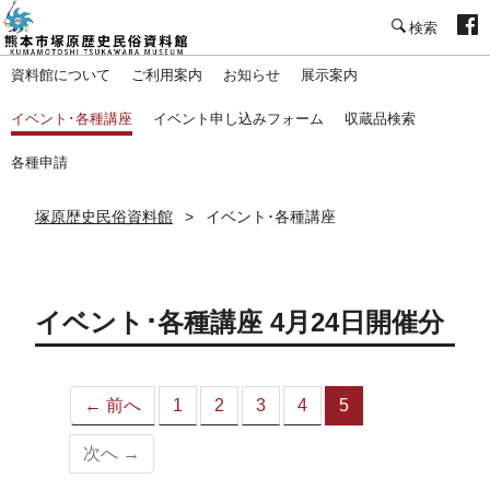
塚原歴史民俗資料館
資料館について
ご利用案内
お知らせ
展示案内
イベント･各種講座
イベント申し込みフォーム
収蔵品検索
各種申請
塚原歴史民俗資料館
イベント･各種講座
イベント･各種講座 4月24日開催分
← 前へ
1
2
3
4
5
（こ
の
次へ →
ペ
ー