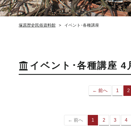
塚原歴史民俗資料館
イベント･各種講座
イベント･各種講座 4
← 前へ
1
2
← 前へ
1
2
3
4
（こ
の