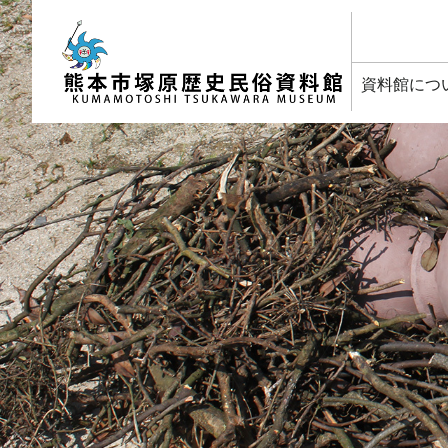
塚原歴史民俗資料館
資料館につ