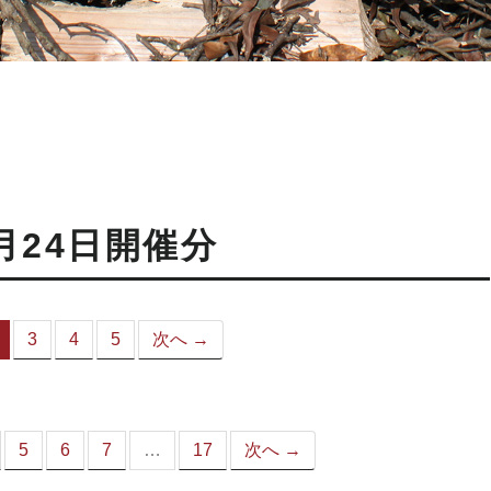
月24日開催分
3
4
5
次へ →
（こ
の
ペ
ー
ジ）
5
6
7
…
17
次へ →