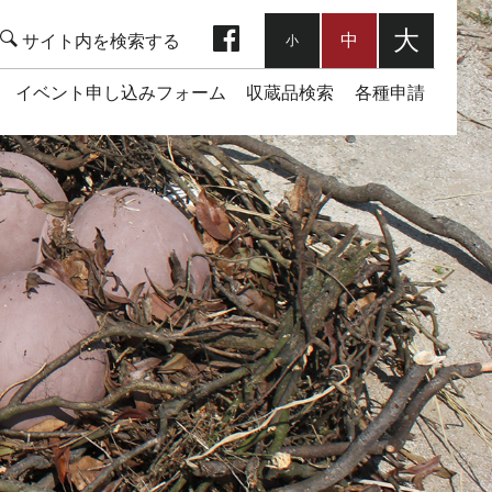
facebook
大
中
小
イベント申し込みフォーム
収蔵品検索
各種申請