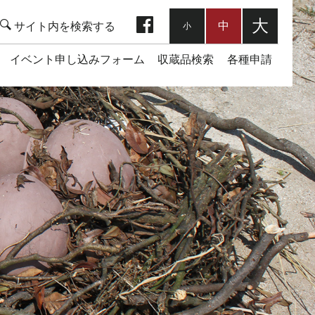
facebook
大
中
小
イベント申し込みフォーム
収蔵品検索
各種申請