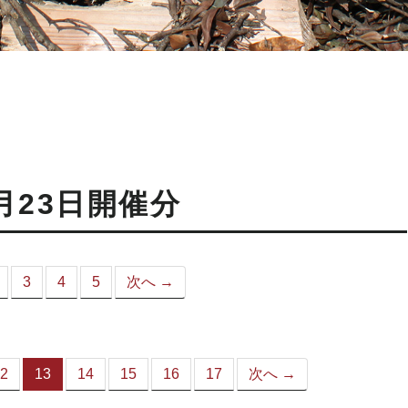
月23日開催分
3
4
5
次へ →
こ
）
2
13
14
15
16
17
次へ →
（こ
の