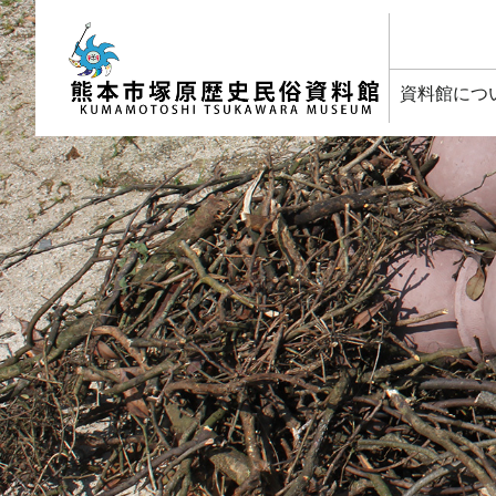
塚原歴史民俗資料館
資料館につ