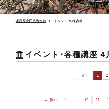
塚原歴史民俗資料館
イベント･各種講座
イベント･各種講座 4
← 前へ
1
2
（
の
ペ
ー
ジ
← 前へ
1
…
10
11
1