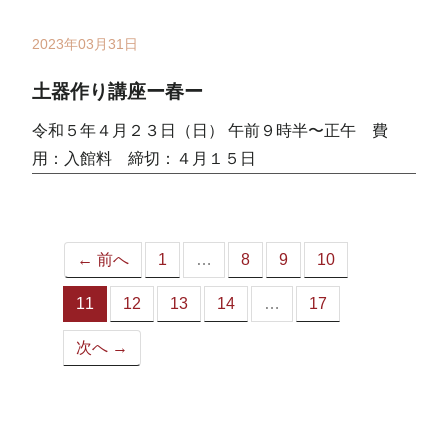
ジ）
2023年03月31日
土器作り講座ー春ー
令和５年４月２３日（日） 午前９時半〜正午 費
用：入館料 締切：４月１５日
← 前へ
1
…
8
9
10
11
12
13
14
…
17
（こ
の
次へ →
ペ
ー
ジ）