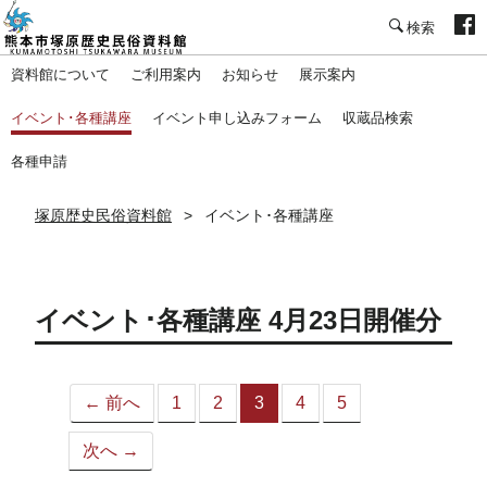
塚原歴史民俗資料館
資料館について
ご利用案内
お知らせ
展示案内
イベント･各種講座
イベント申し込みフォーム
収蔵品検索
各種申請
塚原歴史民俗資料館
イベント･各種講座
イベント･各種講座 4月23日開催分
← 前へ
1
2
3
4
5
（こ
の
次へ →
ペ
ー