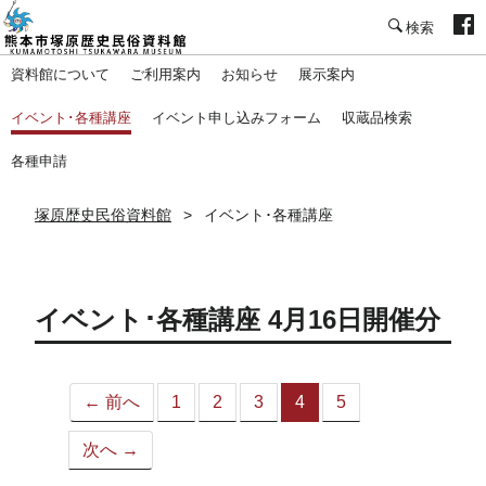
塚原歴史民俗資料館
資料館について
ご利用案内
お知らせ
展示案内
イベント･各種講座
イベント申し込みフォーム
収蔵品検索
各種申請
塚原歴史民俗資料館
イベント･各種講座
イベント･各種講座 4月16日開催分
← 前へ
1
2
3
4
5
（こ
の
次へ →
ペ
ー