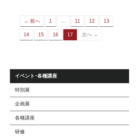
ジ）
← 前へ
1
…
11
12
13
14
15
16
17
次へ →
（こ
の
ペ
ー
ジ）
イベント･各種講座
特別展
企画展
各種講座
研修