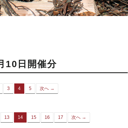
月10日開催分
3
4
5
次へ →
（こ
の
ペ
ー
ジ）
13
14
15
16
17
次へ →
（こ
の