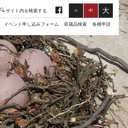
facebook
大
中
小
イベント申し込みフォーム
収蔵品検索
各種申請