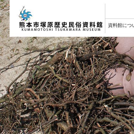
塚原歴史民俗資料館
資料館につ