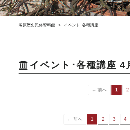
塚原歴史民俗資料館
イベント･各種講座
イベント･各種講座 4
← 前へ
1
2
（
の
ペ
ー
ジ
← 前へ
1
2
3
4
（こ
の