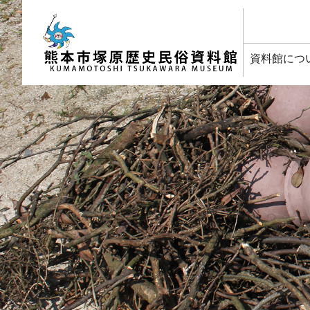
塚原歴史民俗資料館
資料館につ