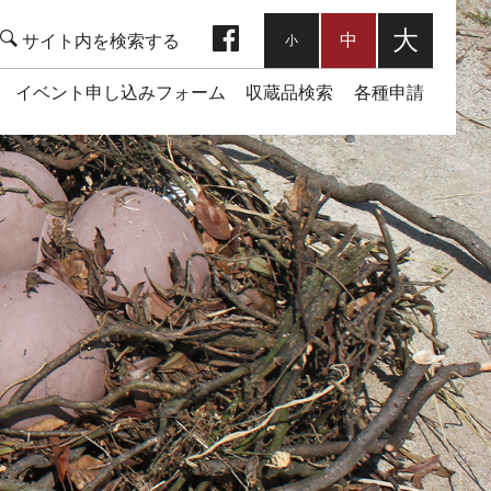
facebook
大
中
小
イベント申し込みフォーム
収蔵品検索
各種申請