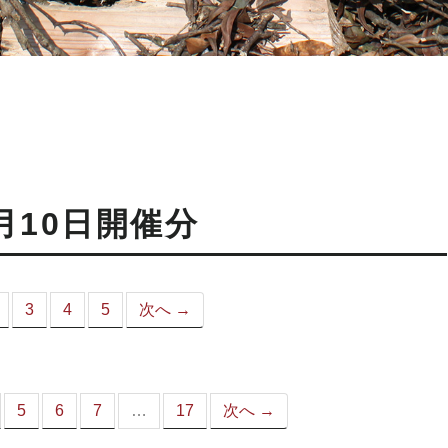
月10日開催分
3
4
5
次へ →
こ
）
5
6
7
…
17
次へ →