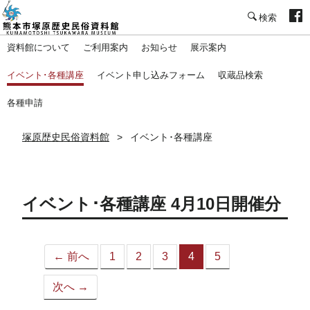
塚原歴史民俗資料館
資料館について
ご利用案内
お知らせ
展示案内
イベント･各種講座
イベント申し込みフォーム
収蔵品検索
各種申請
塚原歴史民俗資料館
イベント･各種講座
イベント･各種講座 4月10日開催分
← 前へ
1
2
3
4
5
（こ
の
次へ →
ペ
ー