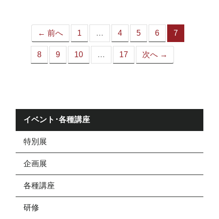
ジ）
← 前へ
1
…
4
5
6
7
（こ
の
8
9
10
…
17
次へ →
ペ
ー
ジ）
イベント･各種講座
特別展
企画展
各種講座
研修