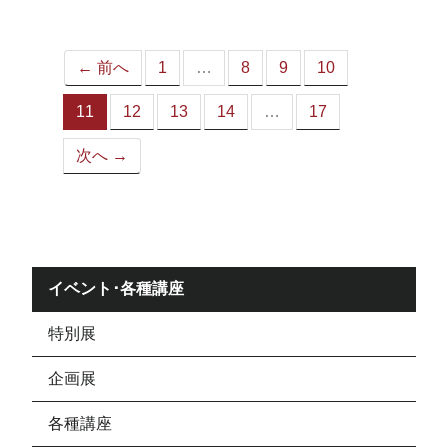
ジ）
← 前へ
1
…
8
9
10
11
12
13
14
…
17
（こ
の
次へ →
ペ
ー
ジ）
イベント･各種講座
特別展
企画展
各種講座