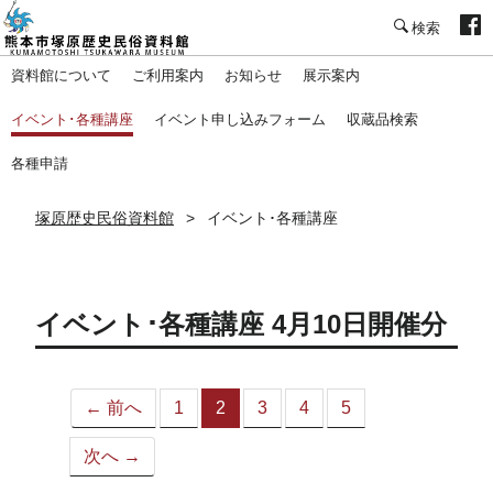
塚原歴史民俗資料館
資料館について
ご利用案内
お知らせ
展示案内
イベント･各種講座
イベント申し込みフォーム
収蔵品検索
各種申請
塚原歴史民俗資料館
イベント･各種講座
イベント･各種講座 4月10日開催分
← 前へ
1
2
3
4
5
（こ
の
次へ →
ペ
ー