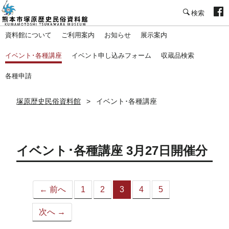
塚原歴史民俗資料館
資料館について
ご利用案内
お知らせ
展示案内
イベント･各種講座
イベント申し込みフォーム
収蔵品検索
各種申請
塚原歴史民俗資料館
イベント･各種講座
イベント･各種講座 3月27日開催分
← 前へ
1
2
3
4
5
（こ
の
次へ →
ペ
ー