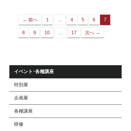
ジ）
← 前へ
1
…
4
5
6
7
（こ
の
8
9
10
…
17
次へ →
ペ
ー
ジ）
イベント･各種講座
特別展
企画展
各種講座
研修