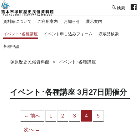
塚原歴史民俗資料館
資料館について
ご利用案内
お知らせ
展示案内
イベント･各種講座
イベント申し込みフォーム
収蔵品検索
各種申請
塚原歴史民俗資料館
イベント･各種講座
イベント･各種講座 3月27日開催分
← 前へ
1
2
3
4
5
（こ
の
次へ →
ペ
ー