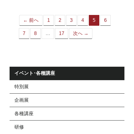
ジ）
← 前へ
1
2
3
4
5
6
（こ
の
7
8
…
17
次へ →
ペ
ー
ジ）
イベント･各種講座
特別展
企画展
各種講座
研修